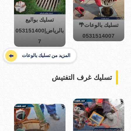
تسليك بواليع
تسليك بالوعات🌴
بالرياض|053151400
0531514007
7
المزيد من تسليك بالوعات
تسليك غرف التفتيش