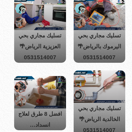
تسليك مجاري بحي
تسليك مجاري بحي
اليرموك بالرياض🌴
العزيزية الرياض🌴
0531514007
0531514007
تسليك مجاري بحي
افضل 8 طرق لعلاج
الخالدية الرياض🌴
انسداد…
0531514007