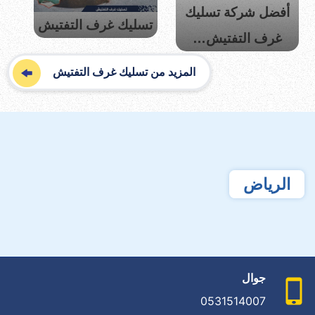
أفضل شركة تسليك
تسليك غرف التفتيش
غرف التفتيش…
المزيد من تسليك غرف التفتيش
الرياض
جوال
0531514007