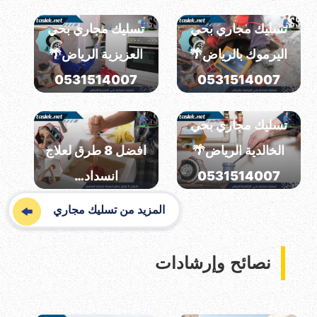
تسليك مجاري بحي
تسليك مجاري بحي
اليرموك بالرياض🌴
العزيزية الرياض🌴
0531514007
0531514007
تسليك مجاري بحي
الخالدية الرياض🌴
افضل 8 طرق لعلاج
0531514007
انسداد…
المزيد من تسليك مجاري
نصائح وإرشادات