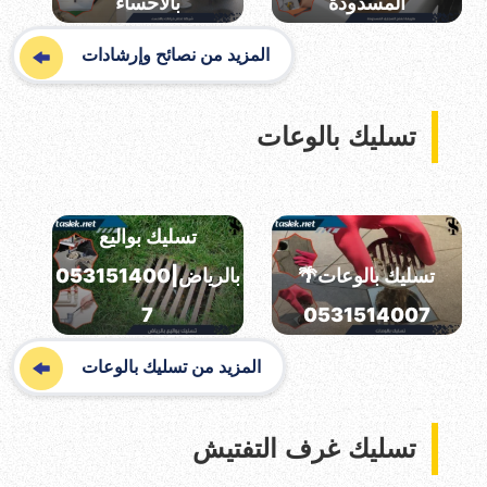
المسدودة
بالاحساء
المزيد من نصائح وإرشادات
تسليك بالوعات
تسليك بواليع
تسليك بالوعات🌴
بالرياض|053151400
7
0531514007
المزيد من تسليك بالوعات
تسليك غرف التفتيش