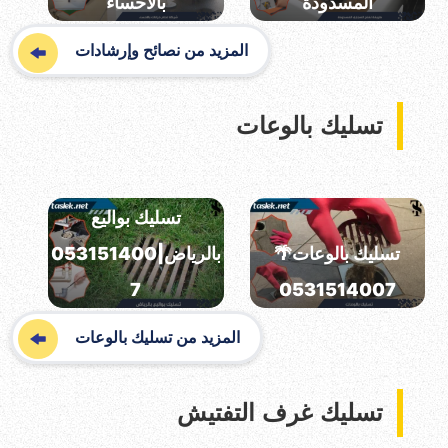
المسدودة
بالاحساء
المزيد من نصائح وإرشادات
تسليك بالوعات
تسليك بواليع
تسليك بالوعات🌴
بالرياض|053151400
7
0531514007
المزيد من تسليك بالوعات
تسليك غرف التفتيش