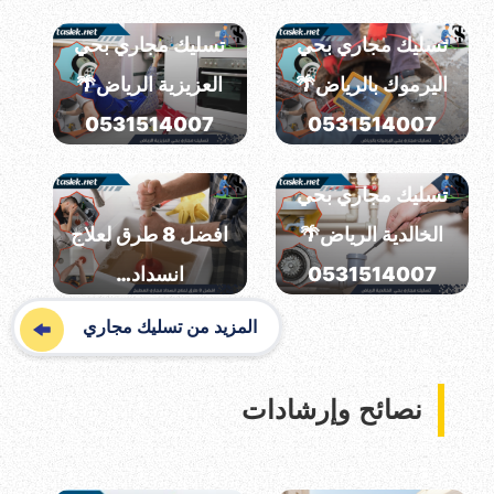
تسليك مجاري بحي
تسليك مجاري بحي
اليرموك بالرياض🌴
العزيزية الرياض🌴
0531514007
0531514007
تسليك مجاري بحي
الخالدية الرياض🌴
افضل 8 طرق لعلاج
0531514007
انسداد…
المزيد من تسليك مجاري
نصائح وإرشادات