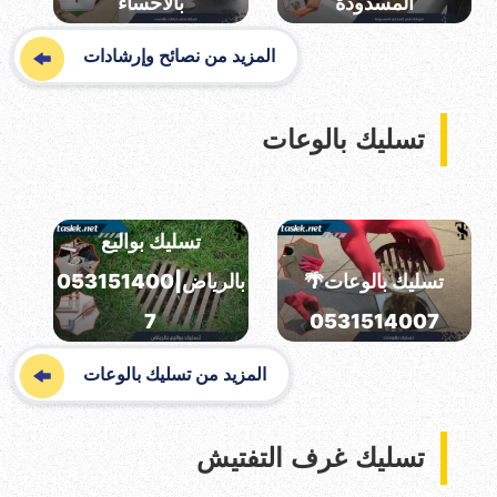
المسدودة
بالاحساء
المزيد من نصائح وإرشادات
تسليك بالوعات
تسليك بواليع
تسليك بالوعات🌴
بالرياض|053151400
7
0531514007
المزيد من تسليك بالوعات
تسليك غرف التفتيش