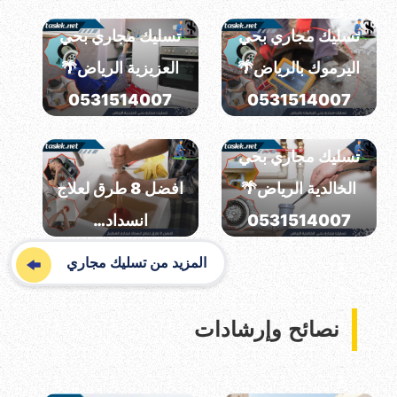
تسليك مجاري بحي
تسليك مجاري بحي
اليرموك بالرياض🌴
العزيزية الرياض🌴
0531514007
0531514007
تسليك مجاري بحي
الخالدية الرياض🌴
افضل 8 طرق لعلاج
0531514007
انسداد…
المزيد من تسليك مجاري
نصائح وإرشادات