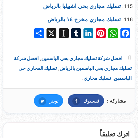
تسليك مجاري بحي اشبيليا بالرياض
تسليك مجاري مخرج ١٤ بالرياض
S
X
In
T
Li
Pi
W
F
h
st
u
n
nt
h
a
ar
a
m
k
er
at
c
افضل شركة تسليك مجاري بحي الياسمين
,
افضل شركة
e
p
bl
e
e
s
e
تسليك مجاري بحي الياسمين بالرياض
,
تسليك المجاري حى
a
r
dI
st
A
b
الياسمين
,
تسليك مجاري
.
p
n
p
o
er
p
o
k
مشاركة :
فيسبوك
فيسبوك
تويتر
تويتر
اترك تعليقاً